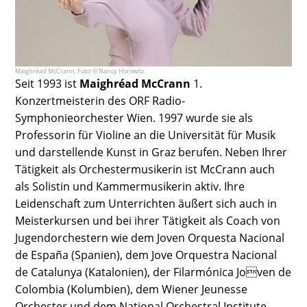
Maighréad McCrann, Foto: © Nancy Horowitz
Seit 1993 ist
Maighréad McCrann
1.
Konzertmeisterin des ORF Radio-
Symphonieorchester Wien. 1997 wurde sie als
Professorin für Violine an die Universität für Musik
und darstellende Kunst in Graz berufen. Neben Ihrer
Tätigkeit als Orchestermusikerin ist McCrann auch
als Solistin und Kammermusikerin aktiv. Ihre
Leidenschaft zum Unterrichten äußert sich auch in
Meisterkursen und bei ihrer Tätigkeit als Coach von
Jugendorchestern wie dem Joven Orquesta Nacional
de España (Spanien), dem Jove Orquestra Nacional
de Catalunya (Katalonien), der Filarmónica Joven de
Colombia (Kolumbien), dem Wiener Jeunesse
Orchester und dem National Orchestral Institute